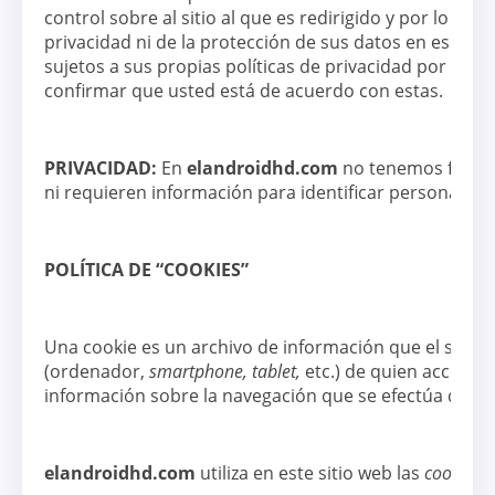
control sobre al sitio al que es redirigido y por lo t
privacidad ni de la protección de sus datos en esos otr
sujetos a sus propias políticas de privacidad por lo 
confirmar que usted está de acuerdo con estas.
PRIVACIDAD:
En
elandroidhd.com
no tenemos ficher
ni requieren información para identificar personas físi
POLÍTICA DE “COOKIES”
Una cookie es un archivo de información que el servido
(ordenador,
smartphone, tablet,
etc.) de quien accede 
información sobre la navegación que se efectúa desd
elandroidhd.com
utiliza en este sitio web las
cookies
q