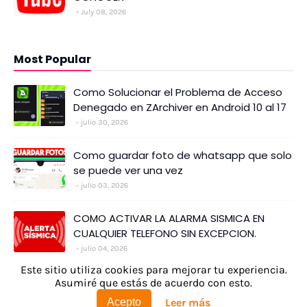
July 08, 2026
Most Popular
Como Solucionar el Problema de Acceso
Denegado en ZArchiver en Android 10 al 17
julio 30, 2026
Como guardar foto de whatsapp que solo
se puede ver una vez
julio 03, 2026
COMO ACTIVAR LA ALARMA SISMICA EN
CUALQUIER TELEFONO SIN EXCEPCION.
julio 04, 2026
Este sitio utiliza cookies para mejorar tu experiencia.
INICIO
AVISO LEGAL
CONTACTO
Asumiré que estás de acuerdo con esto.
Leer más
Acepto
Copyright ©
2026
elandroidhd