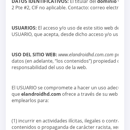
DATOS IDENTIFICATIVOS:
El titular del
dominio web
2 Pte #2, CIF no aplicable. Contacto: correo electrónic
USUARIOS:
El acceso y/o uso de este sitio web de
ela
USUARIO, que acepta, desde dicho acceso y/o uso, los
USO DEL SITIO WEB:
www.elandroidhd.com.com
propor
datos (en adelante, “los contenidos”) propiedad de
el
responsabilidad del uso de la web.
El USUARIO se compromete a hacer un uso adecuado 
que
elandroidhd.com
ofrece a través de su web y con
emplearlos para:
(1) incurrir en actividades ilícitas, ilegales o contrarias
contenidos o propaganda de carácter racista, xenófobo