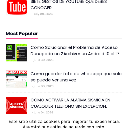
SIETE GESTOS DE YOUTUBE QUE DEBES
CONOCER
July 08, 2026
Most Popular
Como Solucionar el Problema de Acceso
Denegado en ZArchiver en Android 10 al 17
julio 30, 2026
Como guardar foto de whatsapp que solo
se puede ver una vez
julio 03, 2026
COMO ACTIVAR LA ALARMA SISMICA EN
CUALQUIER TELEFONO SIN EXCEPCION.
julio 04, 2026
Este sitio utiliza cookies para mejorar tu experiencia.
INICIO
AVISO LEGAL
CONTACTO
Asumiré que estás de acuerdo con esto.