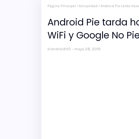
Página Principal
Actualidad
Android Pie tarda hora
Android Pie tarda h
WiFi y Google No Pi
elandroidHD
mayo 28, 2019