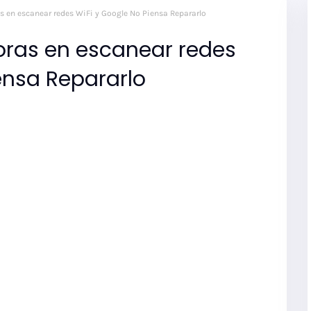
s en escanear redes WiFi y Google No Piensa Repararlo
oras en escanear redes
ensa Repararlo