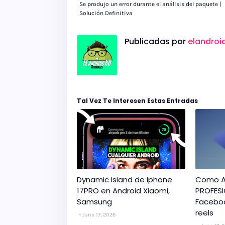
Se produjo un error durante el análisis del paquete |
Solución Definitiva
Publicadas por
elandroi
Tal Vez Te Interesen Estas Entradas
Dynamic Island de Iphone
Como A
17PRO en Android Xiaomi,
PROFESI
Samsung
Faceboo
reels
June 17, 2026