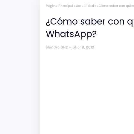
Página Principal
Actualidad
¿Cómo saber con quie
¿Cómo saber con qu
WhatsApp?
elandroidHD
julio 18, 2019