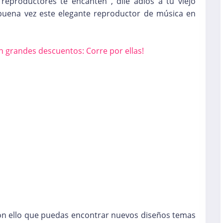
 reproductores te encanten , dile adiós a tu viejo
 buena vez este elegante reproductor de música en
n grandes descuentos: Corre por ellas!
on ello que puedas encontrar nuevos diseños temas