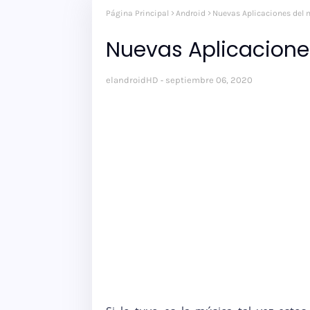
Página Principal
Android
Nuevas Aplicaciones del 
Nuevas Aplicacione
elandroidHD
septiembre 06, 2020