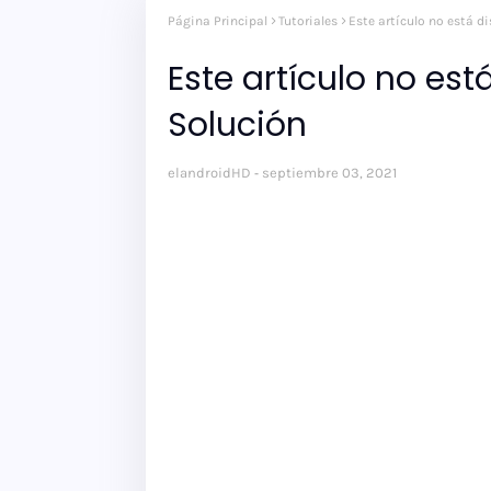
Página Principal
Tutoriales
Este artículo no está di
Este artículo no est
Solución
elandroidHD
septiembre 03, 2021