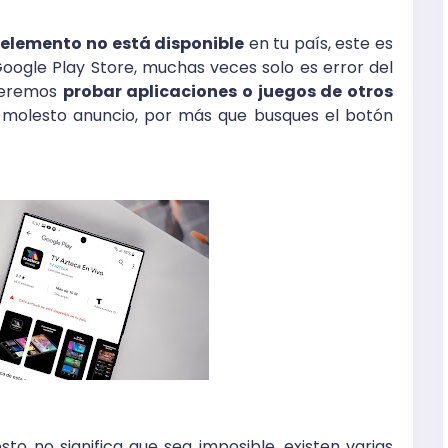
o elemento no está disponible
en tu país, este es
Google Play Store, muchas veces solo es error del
queremos
probar aplicaciones o juegos de otros
 molesto anuncio, por más que busques el botón
.
o no significa que sea imposible, existen varias